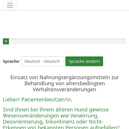
Werkzeuge
Sie haben % dieser Umfrage fertiggestellt.
%
Sprache:
Sprache ändern
Einsatz von Nahrungsergänzungsmitteln zur
Behandlung von altersbedingten
Verhaltensveränderungen
Liebe/r Patientenbesitzer/in,
Sind Ihnen bei Ihrem älteren Hund gewisse
Wesensveränderungen wie Verwirrung,
Desorientierung, Inkontinenz oder Nicht-
Erkennen von bekannten Personen aufgefallen?